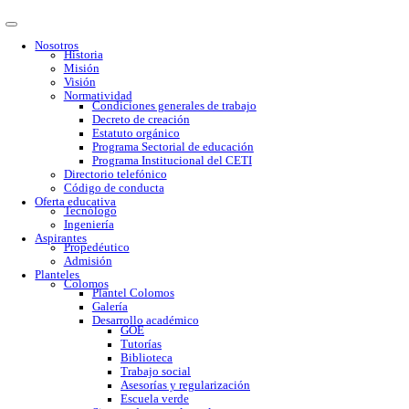
Nosotros
Historia
Misión
Visión
Normatividad
Condiciones generales de trabajo
Decreto de creación
Estatuto orgánico
Programa Sectorial de educación
Programa Institucional del CETI
Directorio telefónico
Código de conducta
Oferta educativa
Tecnólogo
Ingeniería
Aspirantes
Propedéutico
Admisión
Planteles
Colomos
Plantel Colomos
Galería
Desarrollo académico