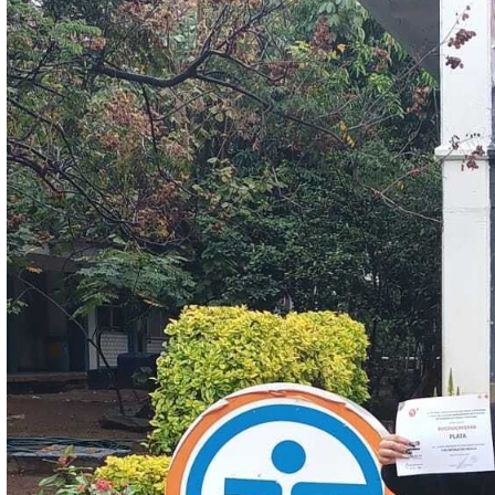
Datos de contacto
Información relevante
Documentos, guías y procedimientos
Inicio
Sitio Institucional
Noticias
INFOMATRIX LATINOAM
2024