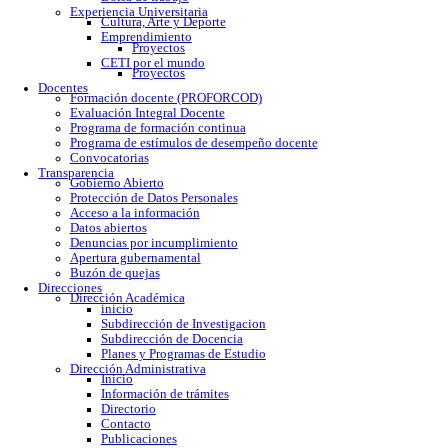
Calendario escolar
Trámites escolares
Colomos
Tonalá
Río Santiago
Reglamento
Becas
Servicio social
Prácticas profesionales
Formatos
Egresados
Proceso de titulación
Bolsa de trabajo
Experiencia Universitaria
Cultura, Arte y Deporte
Emprendimiento
Proyectos
CETI por el mundo
Proyectos
Docentes
Formación docente (PROFORCOD)
Evaluación Integral Docente
Programa de formación continua
Programa de estímulos de desempeño docente
Convocatorias
Transparencia