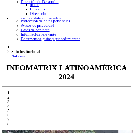
Gobierno Abierto
Protección de Datos Personales
Acceso a la información
Datos abiertos
Denuncias por incumplimiento
Apertura gubernamental
Buzón de quejas
Direcciones
Dirección Académica
inicio
Subdirección de Investigacion
Subdirección de Docencia
Planes y Programas de Estudio
Dirección Administrativa
Inicio
Información de trámites
Directorio
Contacto
Publicaciones
Dirección de Desarrollo
Inicio
Contacto
Directorio
Protección de datos personales
Protección de datos personales
Avisos de privacidad