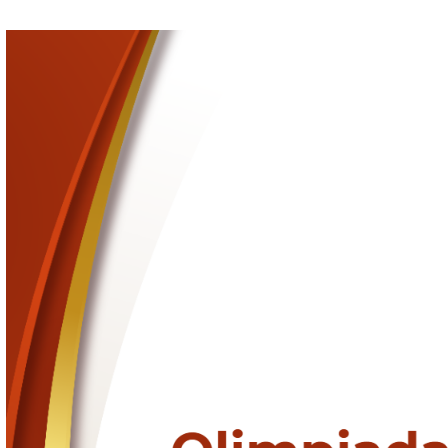
Datos de contacto
Información relevante
Documentos, guías y procedimientos
Inicio
Sitio Institucional
Información Oficial
CONVOCATORIA PARA 
ADJUDICACION DE CONT
DE ARRENDAMIENTO 2
Archivos
FR-01-DI-MN-500-17-01 FORMATO DE SOL. ARRENDAMIENTO 
Convocatoria (1).pdf