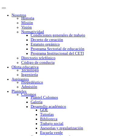
Nosotros
Historia
Misión
Visión
Normatividad
Condiciones generales de trabajo
Decreto de creación
Estatuto orgánico
Programa Sectorial de educación
Programa Institucional del CETI
Directorio telefónico
Código de conducta
Oferta educativa
Tecnólogo
Ingeniería
Aspirantes
Propedéutico
Admisión
Planteles
Colomos
Plantel Colomos
Galería
Desarrollo académico