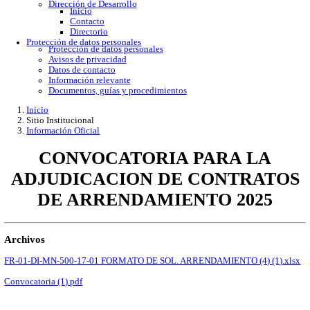
Gobierno Abierto
Protección de Datos Personales
Acceso a la información
Datos abiertos
Denuncias por incumplimiento
Apertura gubernamental
Buzón de quejas
Direcciones
Dirección Académica
inicio
Subdirección de Investigacion
Subdirección de Docencia
Planes y Programas de Estudio
Dirección Administrativa
Inicio
Información de trámites
Directorio
Contacto
Publicaciones
Dirección de Desarrollo
Inicio
Contacto
Directorio
Protección de datos personales
Protección de datos personales
Avisos de privacidad