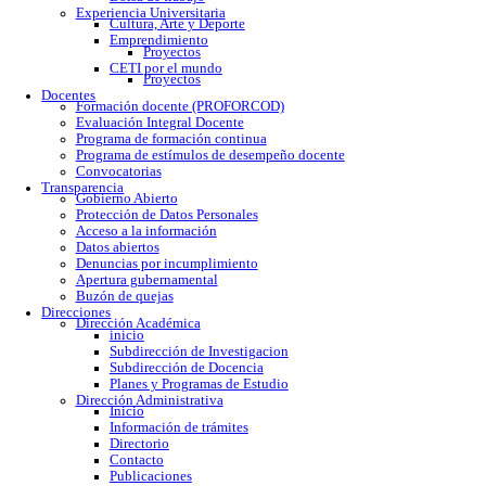
Calendario escolar
Trámites escolares
Colomos
Tonalá
Río Santiago
Reglamento
Becas
Servicio social
Prácticas profesionales
Formatos
Egresados
Proceso de titulación
Bolsa de trabajo
Experiencia Universitaria
Cultura, Arte y Deporte
Emprendimiento
Proyectos
CETI por el mundo
Proyectos
Docentes
Formación docente (PROFORCOD)
Evaluación Integral Docente
Programa de formación continua
Programa de estímulos de desempeño docente
Convocatorias
Transparencia