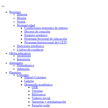
Nosotros
Historia
Misión
Visión
Normatividad
Condiciones generales de trabajo
Decreto de creación
Estatuto orgánico
Programa Sectorial de educación
Programa Institucional del CETI
Directorio telefónico
Código de conducta
Oferta educativa
Tecnólogo
Ingeniería
Aspirantes
Propedéutico
Admisión
Planteles
Colomos
Plantel Colomos
Galería
Desarrollo académico