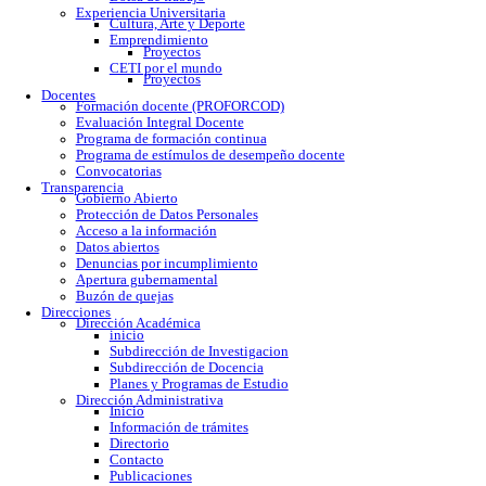
Calendario escolar
Trámites escolares
Colomos
Tonalá
Río Santiago
Reglamento
Becas
Servicio social
Prácticas profesionales
Formatos
Egresados
Proceso de titulación
Bolsa de trabajo
Experiencia Universitaria
Cultura, Arte y Deporte
Emprendimiento
Proyectos
CETI por el mundo
Proyectos
Docentes
Formación docente (PROFORCOD)
Evaluación Integral Docente
Programa de formación continua
Programa de estímulos de desempeño docente
Convocatorias
Transparencia