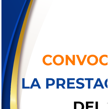
Datos de contacto
Información relevante
Documentos, guías y procedimientos
Inicio
Sitio Institucional
Información Oficial
Sitio Institucional
Histórico de Información Oficial