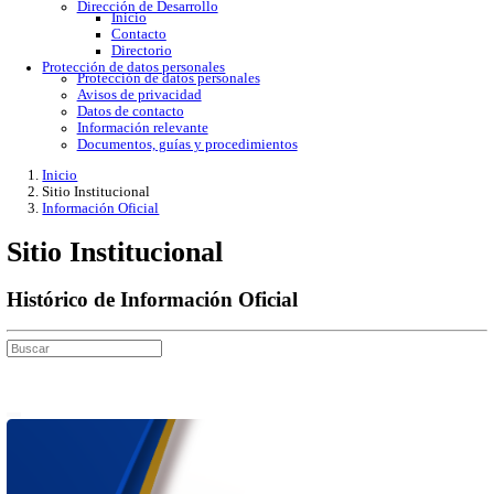
Gobierno Abierto
Protección de Datos Personales
Acceso a la información
Datos abiertos
Denuncias por incumplimiento
Apertura gubernamental
Buzón de quejas
Direcciones
Dirección Académica
inicio
Subdirección de Investigacion
Subdirección de Docencia
Planes y Programas de Estudio
Dirección Administrativa
Inicio
Información de trámites
Directorio
Contacto
Publicaciones
Dirección de Desarrollo
Inicio
Contacto
Directorio
Protección de datos personales
Protección de datos personales
Avisos de privacidad