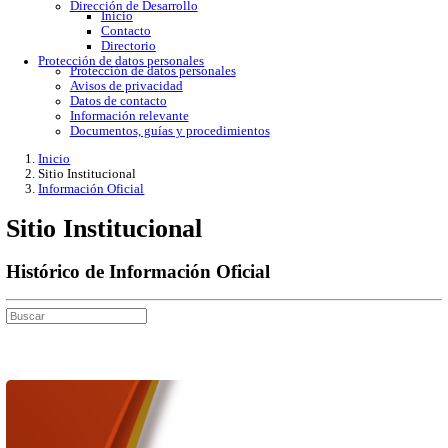
Gobierno Abierto
Protección de Datos Personales
Acceso a la información
Datos abiertos
Denuncias por incumplimiento
Apertura gubernamental
Buzón de quejas
Direcciones
Dirección Académica
inicio
Subdirección de Investigacion
Subdirección de Docencia
Planes y Programas de Estudio
Dirección Administrativa
Inicio
Información de trámites
Directorio
Contacto
Publicaciones
Dirección de Desarrollo
Inicio
Contacto
Directorio
Protección de datos personales
Protección de datos personales
Avisos de privacidad