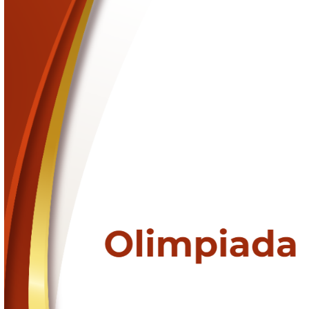
Datos de contacto
Información relevante
Documentos, guías y procedimientos
Inicio
Sitio Institucional
Información Oficial
Sitio Institucional
Histórico de Información Oficial