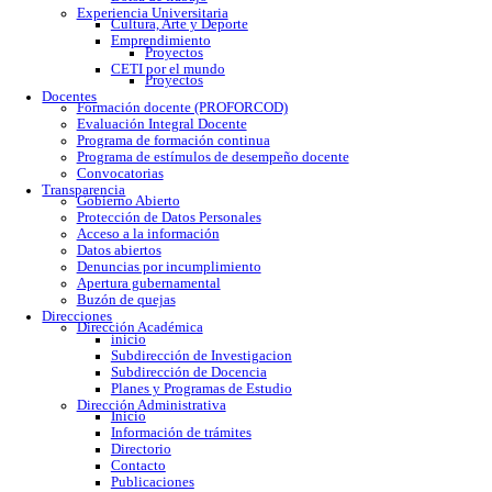
Calendario escolar
Trámites escolares
Colomos
Tonalá
Río Santiago
Reglamento
Becas
Servicio social
Prácticas profesionales
Formatos
Egresados
Proceso de titulación
Bolsa de trabajo
Experiencia Universitaria
Cultura, Arte y Deporte
Emprendimiento
Proyectos
CETI por el mundo
Proyectos
Docentes
Formación docente (PROFORCOD)
Evaluación Integral Docente
Programa de formación continua
Programa de estímulos de desempeño docente
Convocatorias
Transparencia