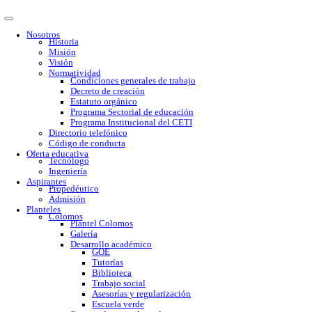
Nosotros
Historia
Misión
Visión
Normatividad
Condiciones generales de trabajo
Decreto de creación
Estatuto orgánico
Programa Sectorial de educación
Programa Institucional del CETI
Directorio telefónico
Código de conducta
Oferta educativa
Tecnólogo
Ingeniería
Aspirantes
Propedéutico
Admisión
Planteles
Colomos
Plantel Colomos
Galería
Desarrollo académico